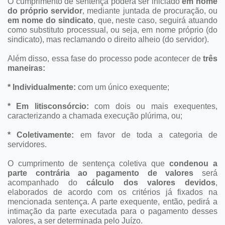
O cumprimento de sentença poderá ser iniciado
em nome
do próprio servidor
, mediante juntada de procuração, ou
em nome do sindicato
, que, neste caso, seguirá atuando
como substituto processual, ou seja, em nome próprio (do
sindicato), mas reclamando o direito alheio (do servidor).
Além disso, essa fase do processo pode acontecer de
três
maneiras:
* Individualmente:
com um único exequente;
* Em litisconsórcio:
com dois ou mais exequentes,
caracterizando a chamada execução plúrima, ou;
* Coletivamente:
em favor de toda a categoria de
servidores.
O cumprimento de sentença coletiva que
condenou a
parte contrária ao pagamento de valores
será
acompanhado do
cálculo dos valores devidos
,
elaborados de acordo com os critérios já fixados na
mencionada sentença. A parte exequente, então, pedirá a
intimação da parte executada para o pagamento desses
valores, a ser determinada pelo Juízo.